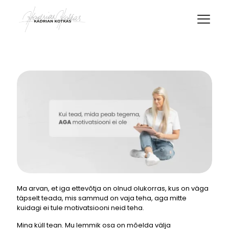
Ma arvan, et iga ettevõtja on olnud olukorras, kus on väga
täpselt teada, mis sammud on vaja teha, aga mitte
kuidagi ei tule motivatsiooni neid teha.
Mina küll tean. Mu lemmik osa on mõelda välja