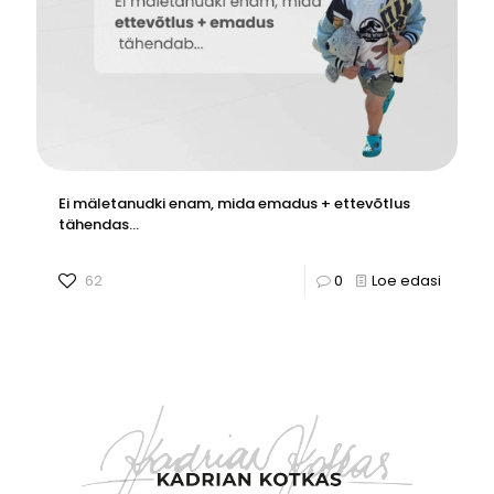
Ei mäletanudki enam, mida emadus + ettevõtlus
tähendas…
62
0
Loe edasi