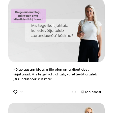
Kõige ausam blogi, mille olen oma klientidest
kirjutanud: Mis tegelikult juhtub, kui ettevõtja tuleb
„turundusnõu” küsima?
65
0
Loe edasi