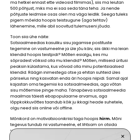
ma hetkel ennast ette videosid filmimas), siis ma leiutan
500 põhjust, miks ma ei saa seda täna teha. Ja nende
põhjuste leidmise osas olen ma väga leidlik. Seega tuleks
pigem mõelda hoopis teistsugune (aga tehtav)
lähenemine, mille abil soovitud tulemuseni jõuda.
Toon siia ühe näite:
Sotsiaalmeedias kasuliku sisu jagamise postituste
tegemine on vastumeelne ja üle jõu käiv, siis äkki ma leian
kliendid hoopis teistpidi? Mõtlen esialgu, kes mu
sõpradest võiksid olla mu kliendid? Mõtlen, milliseid üritusi
peaksin külastama, kus võivad olla minu potentsiaalsed
kliendid. Räägin inimestega otse ja ehitan suhteid üles
päriselus ning kasvatan enda äri hoopis niipidi. Samal ajal
kajastan oma tegemisi ka sotsiaalmeedias, aga võtan
sisu mõtlemise pinge maha. Tänapäeva sotsiaalmeedia
maailmas täiesti ebapopulaarne arvamus, aga
lõppkokkuvõttes taandub kõik ju ikkagi heade suhetele,
olgu need siis online või offline.
Mõnikord on motivatsioonikriisi taga hoopis
hirm.
Mõni
tegevus tundub nii vastumeelne, et lihtsam on otsida
vabandusi ja peituda laiskuse taha, kui hoopis oma
✕
hirmule otsa vaadata. Seetõttu olekski oluline esmalt aru