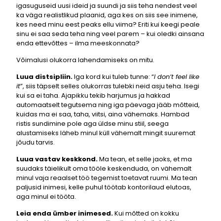
igasuguseid uusi ideid ja suundi ja siis teha nendest veel
ka väga realistlikud plaanid, aga kes on siis see inimene,
kes need minu eest peaks ellu viima? Eriti kui keegi peale
sinu ei saa seda teha ning veel parem – kui oledki ainsana
enda ettevõttes – ilma meeskonnata?
Võimalusi olukorra lahendamiseks on mitu.
Luua distsipliin.
Iga kord kui tuleb tunne: “
I don’t feel like
it
”, siis täpselt selles olukorras tulebki neid asju teha. Isegi
kui sa ei taha. Ajapikku tekib harjumus ja hakkad
automaatselt tegutsema ning iga päevaga jääb mõtteid,
kuidas ma ei saa, taha, viitsi, aina vähemaks. Hambad
ristis sundimine pole aga üldse minu stiil, seega
alustamiseks läheb minul küll vähemalt mingit suuremat
jõudu tarvis.
Luua vastav keskkond.
Ma tean, et selle jaoks, et ma
suudaks täielikult oma tööle keskenduda, on vähemalt
minul vaja reaalset töö tegemist toetavat ruumi. Ma tean
paljusid inimesi, kelle puhul töötab kontorilaud elutoas,
aga minul ei tööta.
Leia enda ümber inimesed.
Kui mõtted on kokku