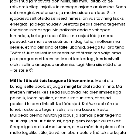
jooksnud ja motivatsioon nullis, siis minul aitab kõige
rohkem kellegi asjaliku inimesega asjade arutamine. Saan
uut energiat, vaatenurka ja motivatsioon on laes. Siiski
igapäevaselt otsida selliseid inimesi on väsitav ning lisaks
energiat- ja aeganõudev. Seetõttu peaks olema tegemist
üheainsa inimesega. Ma palkasin endale vahepeal
turundaja, kellega koos rääkisime asjad läbi ja need
päevad, kui ma ise ei suutnud midagi teha, mõtlesin ma
sellele, et ma olin kind of talle lubanud. Seega tuli ära teha.
Töötas! Just sellest inspireerituna töötasin ma välja oma
pika programmi
teenuse. Ma ei tea kedagi, kes kestvalt
oleks selline äriasjade arutamise tugi. Mina siis nüüd olen
– teistele 🙂
Mõtle täiesti teistsugune lähenemine.
Ma ei ole
kunagi selle poolt, et jõuga mingit kindlat rada minna. Ma
imetlen inimesi, kes seda suudavad. Ma olen ilmselt liiga
paindlik, loominguline, et ma siiralt unistan, et asjad
peaksid tulema lihtsalt. Ka tööasjad. Kui
fun
kaob ära ja
läheb raske töö tegemiseks, siis ma kaua ei kesta.
Mul peab olema huvitav ja lõbus ja samas pean tegema
suuri asju ja suuri tulemusi, aga pigem kergelt kui raskelt.
Seega iga kord, kui ma tunnen, et mu mõeldud plaan käib
mulle tegelikult üle jõu või on ebameeldiv (näiteks ei kujuta